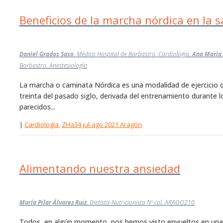
Beneficios de la marcha nórdica en la s
Daniel Grados Saso
. Médico Hospital de Barbastro. Cardiología
. Ana María
Barbastro. Anestesiología
La marcha o caminata Nórdica es una modalidad de ejercicio qu
treinta del pasado siglo, derivada del entrenamiento durante 
parecidos...
|
Cardiología
,
ZHa34 jul-ago 2021 Aragón
Alimentando nuestra ansiedad
María Pilar Álvarez Ruiz
. Dietista-Nutricionista Nº col. ARAOO210
Todos, en algún momento, nos hemos visto envueltos en una vo