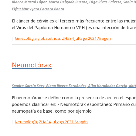
Blanca Marzal López, Marta Delgado Puente, Olga Rivas Calvete, Sonia D
Elfau Mur y Jara Carrera Banzo
El cáncer de cérvix es el tercero más frecuente entre las mujer
el Virus del Papiloma Humano o VPH (es una infección de trans
|
Ginecología y obstetricia
,
ZHa34 jul-ago 2021 Aragón
Neumotórax
Sandra García Sáez, Elena Rivero Fernández, Alba Hernández García, Katt
El neumotórax se define como la presencia de aire en el espaci
podemos clasificar en: • Neumotórax espontáneo: Primario c
neumopatía de base, como por ejemplo...
|
Neumología
,
ZHa34 jul-ago 2021 Aragón