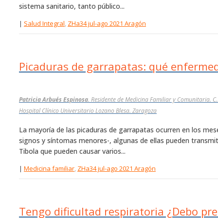
sistema sanitario, tanto público...
|
Salud Integral
,
ZHa34 jul-ago 2021 Aragón
Picaduras de garrapatas: qué enferme
Patricia Arbués Espinosa
. Residente de Medicina Familiar y Comunitaria. C.
Hospital Clínico Universitario Lozano Blesa. Zaragoza
La mayoría de las picaduras de garrapatas ocurren en los mese
signos y síntomas menores-, algunas de ellas pueden transmi
Tibola que pueden causar varios...
|
Medicina familiar
,
ZHa34 jul-ago 2021 Aragón
Tengo dificultad respiratoria ¿Debo p